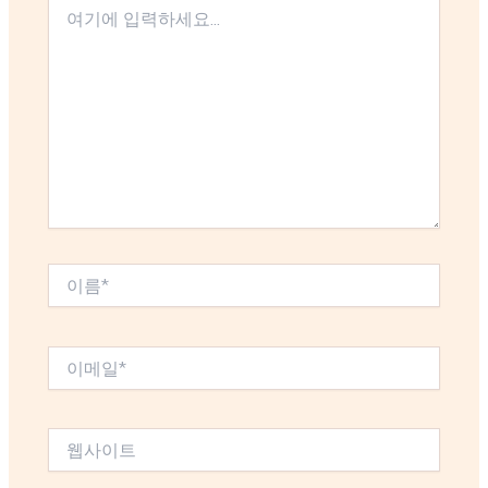
여
기
에
입
력
하
세
요...
이
름
*
이
메
일
*
웹
사
이