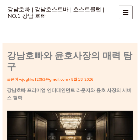
콘
강남호빠 | 강남호스트바 | 호스트클럽 |
텐
NO.1 강남 호빠
츠
로
건
너
뛰
강남호빠와 윤호사장의 매력 탐
기
구
글쓴이
wjdghks12053@gmail.com
/
5월 18, 2026
강남호빠 프리미엄 엔터테인먼트 라운지와 윤호 사장의 서비
스 철학