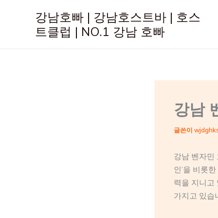
콘
강남호빠 | 강남호스트바 | 호스
텐
트클럽 | NO.1 강남 호빠
츠
로
건
너
뛰
기
강남 
글쓴이
wjdghk
강남 벤자민 
인’을 비롯한
력을 지니고 
가지고 있습