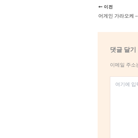
이전
어게인 가라오케 –
댓글 달기
이메일 주소
여
기
에
입
력
하
세
요...