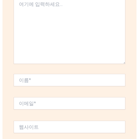
기
에
입
력
하
세
요...
이
름
*
이
메
일
*
웹
사
이